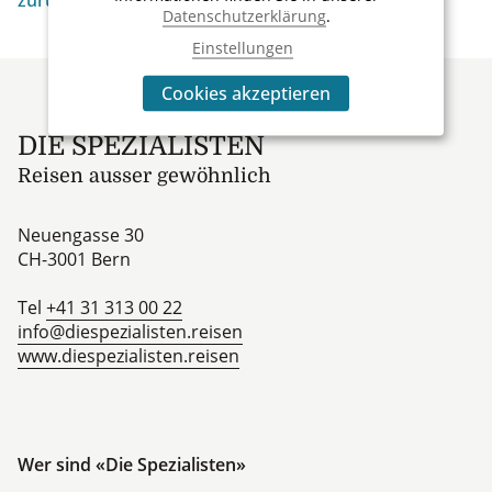
zurück
Datenschutzerklärung
.
Einstellungen
Footer
Cookies akzeptieren
DIE SPEZIALISTEN
Reisen ausser gewöhnlich
Neuengasse 30
CH-3001
Bern
Tel
+41 31 313 00 22
info@diespezialisten.reisen
www.diespezialisten.reisen
Wer sind «Die Spezialisten»